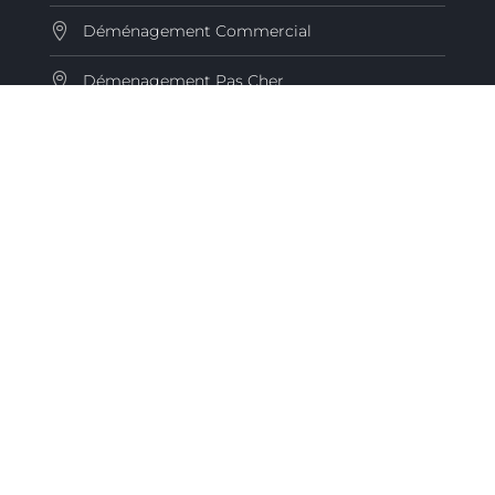
Déménagement Commercial
Démenagement Pas Cher
Déménagement Longue Distance
INFORMATIONS DE CONTACT
Téléphone
(514) 220-3505
Courriel
contact@montrealdemenage.ca
Horaires