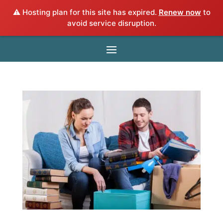
⚠️ Hosting plan for this site has expired.
Renew now
to
avoid service disruption.