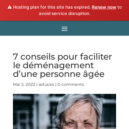
⚠️ Hosting plan for this site has expired.
Renew now
to
avoid service disruption.
7 conseils pour faciliter
le déménagement
d’une personne âgée
Mai 2, 2022
|
astuces
|
0 comments