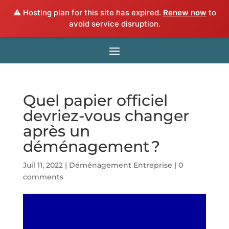
⚠️ Hosting plan for this site has expired.
Renew now
to
avoid service disruption.
Quel papier officiel
devriez-vous changer
après un
déménagement ?
Juil 11, 2022
|
Déménagement Entreprise
|
0
comments