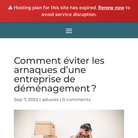
⚠️ Hosting plan for this site has expired.
Renew now
to
avoid service disruption.
Comment éviter les
arnaques d’une
entreprise de
déménagement ?
Sep 7, 2022
|
astuces
|
0 comments